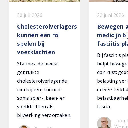
30 juli 2026
22 juni 2026
Cholesterolverlagers
Bewegen a
kunnen een rol
medicijn bi
spelen bij
fasciitis p
voetklachten
Bij fasciitis p
Statines, de meest
helpt bewege
gebruikte
dan rust: ged
cholesterolverlagende
belasting verl
medicijnen, kunnen
en versterkt 
soms spier-, been- en
belastbaarhei
voetklachten als
fascia.
bijwerking veroorzaken.
Door 
Woni