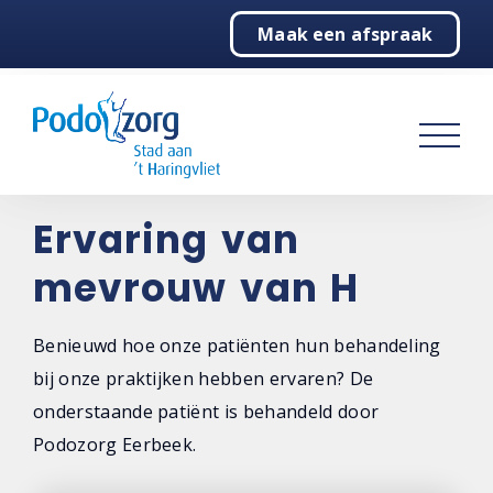
Maak een afspraak
Home
Podologie
Behandelingen
Over ons
Ervaring van
mevrouw van H
Contact
Benieuwd hoe onze patiënten hun behandeling
bij onze praktijken hebben ervaren? De
onderstaande patiënt is behandeld door
Podozorg Eerbeek.