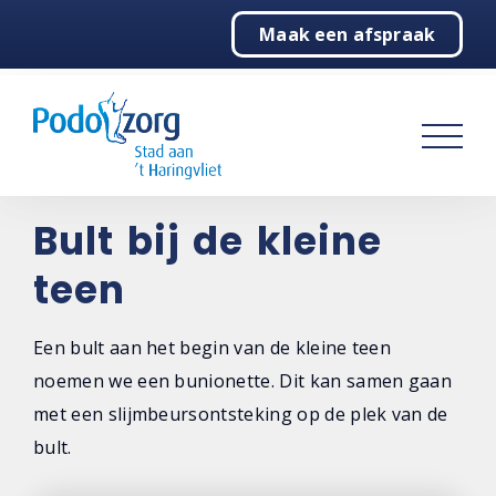
Maak een afspraak
Home
Podologie
Behandelingen
Over ons
Bult bij de kleine
teen
Contact
Een bult aan het begin van de kleine teen
noemen we een bunionette. Dit kan samen gaan
met een slijmbeursontsteking op de plek van de
bult.