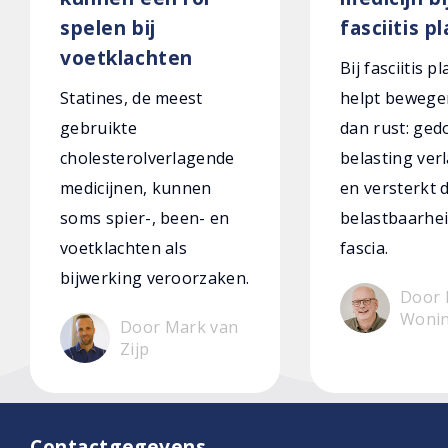
spelen bij
fasciitis p
voetklachten
Bij fasciitis p
Statines, de meest
helpt bewege
gebruikte
dan rust: ged
cholesterolverlagende
belasting verl
medicijnen, kunnen
en versterkt 
soms spier-, been- en
belastbaarhei
voetklachten als
fascia.
bijwerking veroorzaken.
Door 
Woni
Door Mark van
Zijp
Contactgegevens