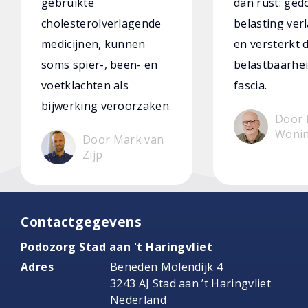
gebruikte
dan rust: ged
cholesterolverlagende
belasting verl
medicijnen, kunnen
en versterkt 
soms spier-, been- en
belastbaarhei
voetklachten als
fascia.
bijwerking veroorzaken.
Door 
Woni
Door Mark van
Zijp
Contactgegevens
Podozorg Stad aan 't Haringvliet
Adres
Beneden Molendijk 4
3243 AJ Stad aan ’t Haringvliet
Nederland