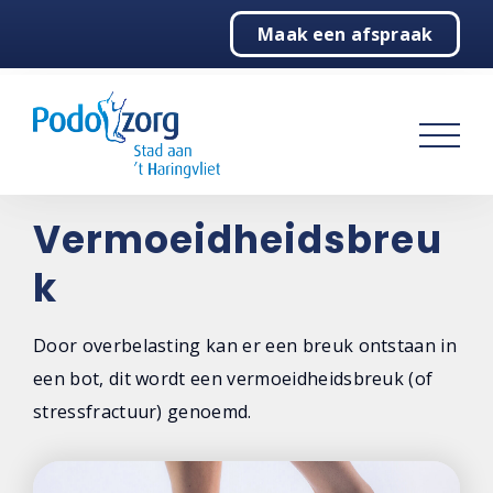
Maak een afspraak
Home
Podologie
Behandelingen
Over ons
Vermoeidheidsbreu
k
Contact
Door overbelasting kan er een breuk ontstaan in
een bot, dit wordt een vermoeidheidsbreuk (of
stressfractuur) genoemd.