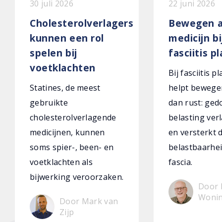
30 juli 2026
22 juni 2026
Cholesterolverlagers
Bewegen a
kunnen een rol
medicijn bi
spelen bij
fasciitis p
voetklachten
Bij fasciitis p
Statines, de meest
helpt bewege
gebruikte
dan rust: ged
cholesterolverlagende
belasting verl
medicijnen, kunnen
en versterkt 
soms spier-, been- en
belastbaarhei
voetklachten als
fascia.
bijwerking veroorzaken.
Door 
Woni
Door Mark van
Zijp